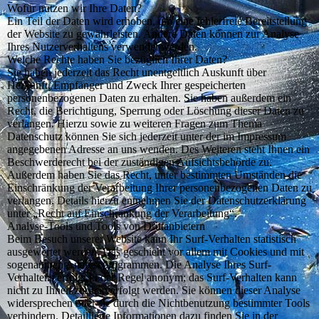
Wofür nutzen wir Ihre Daten?
Ein Teil der Daten wird erhoben, um eine fehlerfreie Bereitstellung
der Website zu gewährleisten. Andere Daten können zur Analyse
Ihres Nutzerverhaltens verwendet werden.
Welche Rechte haben Sie bezüglich Ihrer Daten?
Sie haben jederzeit das Recht unentgeltlich Auskunft über
Herkunft, Empfänger und Zweck Ihrer gespeicherten
personenbezogenen Daten zu erhalten. Sie haben außerdem ein
Recht, die Berichtigung, Sperrung oder Löschung dieser Daten zu
verlangen. Hierzu sowie zu weiteren Fragen zum Thema
Datenschutz können Sie sich jederzeit unter der im Impressum
angegebenen Adresse an uns wenden. Des Weiteren steht Ihnen ein
Beschwerderecht bei der zuständigen Aufsichtsbehörde zu.
Außerdem haben Sie das Recht, unter bestimmten Umständen die
Einschränkung der Verarbeitung Ihrer personenbezogenen Daten zu
verlangen. Details hierzu entnehmen Sie der Datenschutzerklärung
unter „Recht auf Einschränkung der Verarbeitung“.
Analyse-Tools und Tools von Drittanbietern
Beim Besuch unserer Website kann Ihr Surf-Verhalten statistisch
ausgewertet werden. Das geschieht vor allem mit Cookies und mit
sogenannten Analyseprogrammen. Die Analyse Ihres Surf-
Verhaltens erfolgt in der Regel anonym; das Surf-Verhalten kann
nicht zu Ihnen zurückverfolgt werden. Sie können dieser Analyse
widersprechen oder sie durch die Nichtbenutzung bestimmter Tools
verhindern. Detaillierte Informationen dazu finden Sie in der