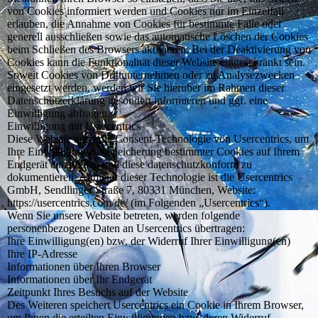
von Cookies informiert werden und Cookies nur im Einzelfall
erlauben, die Annahme von Cookies für bestimmte Fälle oder
generell ausschließen sowie das automatische Löschen der Cookies
beim Schließen des Browsers aktivieren. Bei der Deaktivierung von
Cookies kann die Funktionalität dieser Website eingeschränkt sein.
Soweit Cookies von Drittunternehmen oder zu Analysezwecken
eingesetzt werden, werden wir Sie hierüber im Rahmen dieser
Datenschutzerklärung gesondert informieren und ggf. eine
Einwilligung abfragen.
Einwilligung mit Usercentrics
Diese Website nutzt die Consent-Technologie von Usercentrics, um
Ihre Einwilligung zur Speicherung bestimmter Cookies auf Ihrem
Endgerät einzuholen und diese datenschutzkonform zu
dokumentieren. Anbieter dieser Technologie ist die Usercentrics
GmbH, Sendlinger Straße 7, 80331 München, Website:
https://usercentrics.com/de/ (im Folgenden „Usercentrics“).
Wenn Sie unsere Website betreten, werden folgende
personenbezogene Daten an Usercentrics übertragen:
Ihre Einwilligung(en) bzw. der Widerruf Ihrer Einwilligung(en)
Ihre IP-Adresse
Informationen über Ihren Browser
Informationen über Ihr Endgerät
Zeitpunkt Ihres Besuchs auf der Website
Des Weiteren speichert Usercentrics ein Cookie in Ihrem Browser,
um Ihnen die erteilten Einwilligungen bzw. deren Widerruf