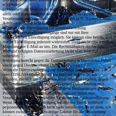
entnehmen.
Verantwortliche Stelle ist die natürliche oder juristische Person, die
allein oder gemeinsam mit anderen über die Zwecke und Mittel der
Verarbeitung von personenbezogenen Daten (z.B. Namen, E-Mail-
Adressen o. Ä.) entscheidet.
Widerruf Ihrer Einwilligung zur Datenverarbeitung
Viele Datenverarbeitungsvorgänge sind nur mit Ihrer
ausdrücklichen Einwilligung möglich. Sie können eine bereits
erteilte Einwilligung jederzeit widerrufen. Dazu reicht eine formlose
Mitteilung per E-Mail an uns. Die Rechtmäßigkeit der bis zum
Widerruf erfolgten Datenverarbeitung bleibt vom Widerruf
unberührt.
Widerspruchsrecht gegen die Datenerhebung in besonderen Fällen
sowie gegen Direktwerbung (Art. 21 DSGVO)
Wenn die Datenverarbeitung auf Grundlage von Art. 6 Abs. 1 lit. e
oder f DSGVO erfolgt, haben Sie jederzeit das Recht, aus
Gründen, die sich aus Ihrer besonderen Situation ergeben, gegen
die Verarbeitung Ihrer personenbezogenen Daten Widerspruch
einzulegen; dies gilt auch für ein auf diese Bestimmungen gestütztes
Profiling. Die jeweilige Rechtsgrundlage, auf denen eine
Verarbeitung beruht, entnehmen Sie dieser Datenschutzerklärung.
Wenn Sie Widerspruch einlegen, werden wir Ihre betroffenen
personenbezogenen Daten nicht mehr verarbeiten, es sei denn, wir
können zwingende schutzwürdige Gründe für die Verarbeitung