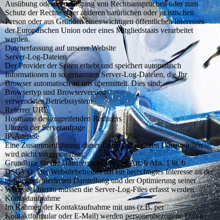
Ausübung oder Verteidigung von Rechtsansprüchen oder zum
Schutz der Rechte einer anderen natürlichen oder juristischen
Person oder aus Gründen eines wichtigen öffentlichen Interesses
der Europäischen Union oder eines Mitgliedstaats verarbeitet
werden.
Datenerfassung auf unserer Website
Server-Log-Dateien
Der Provider der Seiten erhebt und speichert automatisch
Informationen in so genannten Server-Log-Dateien, die Ihr
Browser automatisch an uns übermittelt. Dies sind:
Browsertyp und Browserversion
verwendetes Betriebssystem
Referrer URL
Hostname des zugreifenden Rechners
Uhrzeit der Serveranfrage
IP-Adresse
Eine Zusammenführung dieser Daten mit anderen Datenquellen
wird nicht vorgenommen.
Grundlage für die Datenverarbeitung ist Art. 6 Abs. 1 lit. b
DSGVO. Der Websitebetreiber hat ein berechtigtes Interesse an der
technisch fehlerfreien Darstellung und der Optimierung seiner
Website – hierzu müssen die Server-Log-Files erfasst werden.
Kontaktaufnahme
Im Rahmen der Kontaktaufnahme mit uns (z.B. per
Kontaktformular oder E-Mail) werden personenbezogene Daten