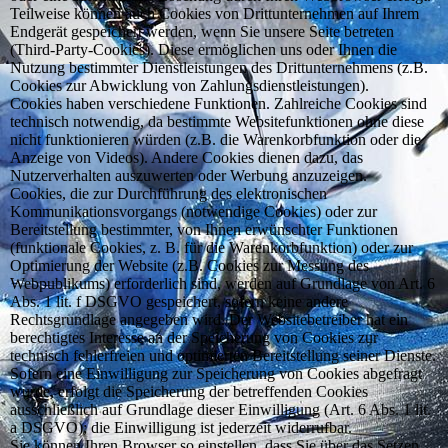
Teilweise können auch Cookies von Drittunternehmen auf Ihrem
Endgerät gespeichert werden, wenn Sie unsere Seite betreten
(Third-Party-Cookies). Diese ermöglichen uns oder Ihnen die
Nutzung bestimmter Dienstleistungen des Drittunternehmens (z.B.
Cookies zur Abwicklung von Zahlungsdienstleistungen).
Cookies haben verschiedene Funktionen. Zahlreiche Cookies sind
technisch notwendig, da bestimmte Websitefunktionen ohne diese
nicht funktionieren würden (z.B. die Warenkorbfunktion oder die
Anzeige von Videos). Andere Cookies dienen dazu, das
Nutzerverhalten auszuwerten oder Werbung anzuzeigen.
Cookies, die zur Durchführung des elektronischen
Kommunikationsvorgangs (notwendige Cookies) oder zur
Bereitstellung bestimmter, von Ihnen erwünschter Funktionen
(funktionale Cookies, z. B. für die Warenkorbfunktion) oder zur
Optimierung der Website (z.B. Cookies zur Messung des
Webpublikums) erforderlich sind, werden auf Grundlage von Art. 6
Abs. 1 lit. f DSGVO gespeichert, sofern keine andere
Rechtsgrundlage angegeben wird. Der Websitebetreiber hat ein
berechtigtes Interesse an der Speicherung von Cookies zur
technisch fehlerfreien und optimierten Bereitstellung seiner Dienste.
Sofern eine Einwilligung zur Speicherung von Cookies abgefragt
wurde, erfolgt die Speicherung der betreffenden Cookies
ausschließlich auf Grundlage dieser Einwilligung (Art. 6 Abs. 1 lit.
a DSGVO); die Einwilligung ist jederzeit widerrufbar.
Sie können Ihren Browser so einstellen, dass Sie über das Setzen