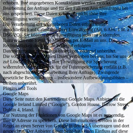
erhoben. Ihre angegebenen Kontaktdaten werden zwecks
Bearbeitung der Anfrage und für den Fall von Anschlussfragen bei
uns gespeichert. Diese Daten geben wir nicht ohne Ihre
Einwilligung weiter.
Die Verarbeitung der angegebenen Daten erfolgt somit
ausschließlich auf Grundlage Ihrer Einwilligung (Art. 6 Abs. 1 lit. a
DSGVO). Sie können diese Einwilligung jederzeit widerrufen.
Dazu reicht eine formlose Mitteilung per E-Mail an uns. Die
Rechtmäßigkeit der bis zum Widerruf erfolgten
Datenverarbeitungsvorgänge bleibt vom Widerruf unberührt.
Die von Ihnen angegebenen Daten verbleiben bei uns, bis Sie uns
zur Löschung auffordern, Ihre Einwilligung zur Speicherung
widerrufen oder der Zweck für die Datenspeicherung entfällt (z.B.
nach abgeschlossener Bearbeitung Ihrer Anfrage). Zwingende
gesetzliche Bestimmungen – insbesondere Aufbewahrungsfristen –
bleiben unberührt.
Plugins und Tools
Google Maps
Diese Seite nutzt den Kartendienst Google Maps. Anbieter ist die
Google Ireland Limited (“Google”), Gordon House, Barrow Street,
Dublin 4, Irland.
Zur Nutzung der Funktionen von Google Maps ist es notwendig,
Ihre IP Adresse zu speichern. Diese Informationen werden in der
Regel an einen Server von Google in den USA übertragen und dort
gespeichert. Der Anbieter dieser Seite hat keinen Einfluss auf diese