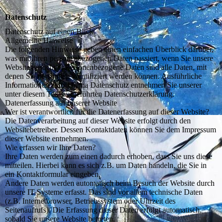
Datenschutz
Datenschutz auf einen Blick
Allgemeine Hinweise
Die folgenden Hinweise geben einen einfachen Überblick darüber,
was mit Ihren personenbezogenen Daten passiert, wenn Sie unsere
Website besuchen. Personenbezogene Daten sind alle Daten, mit
denen Sie persönlich identifiziert werden können. Ausführliche
Informationen zum Thema Datenschutz entnehmen Sie unserer
unter diesem Text aufgeführten Datenschutzerklärung.
Datenerfassung auf unserer Website
Wer ist verantwortlich für die Datenerfassung auf dieser Website?
Die Datenverarbeitung auf dieser Website erfolgt durch den
Websitebetreiber. Dessen Kontaktdaten können Sie dem Impressum
dieser Website entnehmen.
Wie erfassen wir Ihre Daten?
Ihre Daten werden zum einen dadurch erhoben, dass Sie uns diese
mitteilen. Hierbei kann es sich z.B. um Daten handeln, die Sie in
ein Kontaktformular eingeben.
Andere Daten werden automatisch beim Besuch der Website durch
unsere IT-Systeme erfasst. Das sind vor allem technische Daten
(z.B. Internetbrowser, Betriebssystem oder Uhrzeit des
Seitenaufrufs). Die Erfassung dieser Daten erfolgt automatisch,
sobald Sie unsere Website betreten.