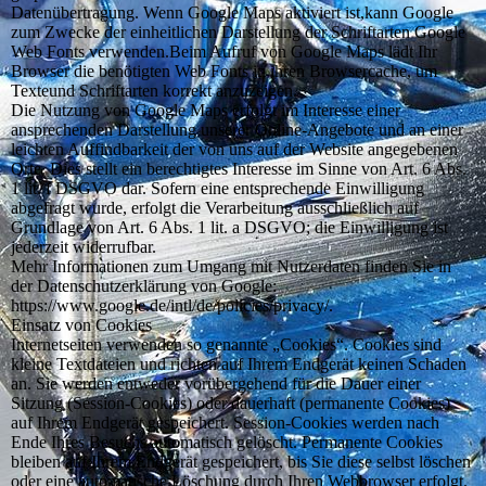
Datenübertragung. Wenn Google Maps aktiviert ist,kann Google
zum Zwecke der einheitlichen Darstellung der Schriftarten Google
Web Fonts verwenden.Beim Aufruf von Google Maps lädt Ihr
Browser die benötigten Web Fonts in ihren Browsercache, um
Texteund Schriftarten korrekt anzuzeigen.
Die Nutzung von Google Maps erfolgt im Interesse einer
ansprechenden Darstellung unserer Online-Angebote und an einer
leichten Auffindbarkeit der von uns auf der Website angegebenen
Orte. Dies stellt ein berechtigtes Interesse im Sinne von Art. 6 Abs.
1 lit. f DSGVO dar. Sofern eine entsprechende Einwilligung
abgefragt wurde, erfolgt die Verarbeitung ausschließlich auf
Grundlage von Art. 6 Abs. 1 lit. a DSGVO; die Einwilligung ist
jederzeit widerrufbar.
Mehr Informationen zum Umgang mit Nutzerdaten finden Sie in
der Datenschutzerklärung von Google:
https://www.google.de/intl/de/policies/privacy/.
Einsatz von Cookies
Internetseiten verwenden so genannte „Cookies“. Cookies sind
kleine Textdateien und richten auf Ihrem Endgerät keinen Schaden
an. Sie werden entweder vorübergehend für die Dauer einer
Sitzung (Session-Cookies) oder dauerhaft (permanente Cookies)
auf Ihrem Endgerät gespeichert. Session-Cookies werden nach
Ende Ihres Besuchs automatisch gelöscht. Permanente Cookies
bleiben auf Ihrem Endgerät gespeichert, bis Sie diese selbst löschen
oder eine automatische Löschung durch Ihren Webbrowser erfolgt.