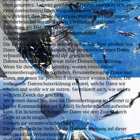
oben genannten Anbieter geschlossen. Hierbei handelt es sich um
einen datenschutzrechtlich vorgeschriebenen Vertrag, der
gewährleistet, dass dieser die personenbezogenen Daten unserer
Websitebesucher nur nach unseren Weisungen und unter
Einhaltung der DSGVO verarbeitet.
Allgemeine Hinweise und Pflichtinformationen
Datenschutz
Die Betreiber dieser Seiten nehmen den Schutz Ihrer persönlichen
Daten sehr ernst. Wir behandeln Ihre personenbezogenen Daten
vertraulich und entsprechend der gesetzlichen
Datenschutzvorschriften sowie dieser Datenschutzerklärung.
Wenn Sie diese Website benutzen, werden verschiedene
personenbezogene Daten erhoben. Personenbezogene Daten sind
Daten, mit denen Sie persönlich identifiziert werden können. Die
vorliegende Datenschutzerklärung erläutert, welche Daten wir
erheben und wofür wir sie nutzen. Sie erläutert auch, wie und zu
welchem Zweck das geschieht.
Wir weisen darauf hin, dass die Datenübertragung im Internet (z.B.
bei der Kommunikation per E-Mail) Sicherheitslücken aufweisen
kann. Ein lückenloser Schutz der Daten vor dem Zugriff durch
Dritte ist nicht möglich.
Hinweis zur verantwortlichen Stelle
Die verantwortliche Stelle für die Datenverarbeitung auf dieser
Website ist der Websitebetreiber.
Dessen Kontaktdaten können Sie dem Impressum dieser Website