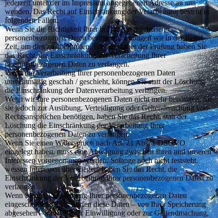
jederzeit unter der im Impressum angegebenen Adresse an uns
wenden. Das Recht auf Einschränkung der Verarbeitung besteht in
folgenden Fällen:
Wenn Sie die Richtigkeit Ihrer bei uns gespeicherten
personenbezogenen Daten bestreiten, benötigen wir in der Regel
Zeit, um dies zu überprüfen. Für die Dauer der Prüfung haben Sie
das Recht, die Einschränkung der Verarbeitung Ihrer
personenbezogenen Daten zu verlangen.
Wenn die Verarbeitung Ihrer personenbezogenen Daten
unrechtmäßig geschah / geschieht, können Sie statt der Löschung
die Einschränkung der Datenverarbeitung verlangen.
Wenn wir Ihre personenbezogenen Daten nicht mehr benötigen, Sie
sie jedoch zur Ausübung, Verteidigung oder Geltendmachung von
Rechtsansprüchen benötigen, haben Sie das Recht, statt der
Löschung die Einschränkung der Verarbeitung Ihrer
personenbezogenen Daten zu verlangen.
Wenn Sie einen Widerspruch nach Art. 21 Abs. 1 DSGVO
eingelegt haben, muss eine Abwägung zwischen Ihren und unseren
Interessen vorgenommen werden. Solange noch nicht feststeht,
wessen Interessen überwiegen, haben Sie das Recht, die
Einschränkung der Verarbeitung Ihrer personenbezogenen Daten zu
verlangen.
Wenn Sie die Verarbeitung Ihrer personenbezogenen Daten
eingeschränkt haben, dürfen diese Daten – von Ihrer Speicherung
abgesehen – nur mit Ihrer Einwilligung oder zur Geltendmachung,