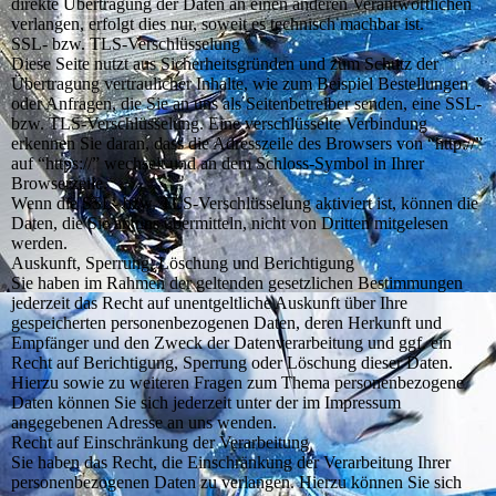
direkte Übertragung der Daten an einen anderen Verantwortlichen
verlangen, erfolgt dies nur, soweit es technisch machbar ist.
SSL- bzw. TLS-Verschlüsselung
Diese Seite nutzt aus Sicherheitsgründen und zum Schutz der
Übertragung vertraulicher Inhalte, wie zum Beispiel Bestellungen
oder Anfragen, die Sie an uns als Seitenbetreiber senden, eine SSL-
bzw. TLS-Verschlüsselung. Eine verschlüsselte Verbindung
erkennen Sie daran, dass die Adresszeile des Browsers von “http://”
auf “https://” wechselt und an dem Schloss-Symbol in Ihrer
Browserzeile.
Wenn die SSL- bzw. TLS-Verschlüsselung aktiviert ist, können die
Daten, die Sie an uns übermitteln, nicht von Dritten mitgelesen
werden.
Auskunft, Sperrung, Löschung und Berichtigung
Sie haben im Rahmen der geltenden gesetzlichen Bestimmungen
jederzeit das Recht auf unentgeltliche Auskunft über Ihre
gespeicherten personenbezogenen Daten, deren Herkunft und
Empfänger und den Zweck der Datenverarbeitung und ggf. ein
Recht auf Berichtigung, Sperrung oder Löschung dieser Daten.
Hierzu sowie zu weiteren Fragen zum Thema personenbezogene
Daten können Sie sich jederzeit unter der im Impressum
angegebenen Adresse an uns wenden.
Recht auf Einschränkung der Verarbeitung
Sie haben das Recht, die Einschränkung der Verarbeitung Ihrer
personenbezogenen Daten zu verlangen. Hierzu können Sie sich