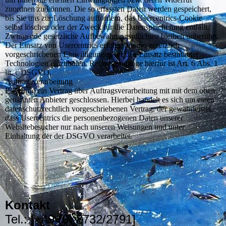
zuordnen zu können. Die so erfassten Daten werden gespeichert,
bis Sie uns zur Löschung auffordern, das Usercentrics-Cookie
selbst löschen oder der Zweck für die Datenspeicherung entfällt.
Zwingende gesetzliche Aufbewahrungspflichten bleiben unberührt.
Der Einsatz von Usercentrics erfolgt, um die gesetzlich
vorgeschriebenen Einwilligungen für den Einsatz bestimmter
Technologien einzuholen. Rechtsgrundlage hierfür ist Art. 6 Abs. 1
lit. c DSGVO.
Auftragsverarbeitung
Es wurde ein Vertrag über Auftragsverarbeitung mit mit dem oben
genannten Anbieter geschlossen. Hierbei handelt es sich um einen
datenschutzrechtlich vorgeschriebenen Vertrag, der gewährleistet,
dass Usercentrics die personenbezogenen Daten unserer
Websitebesucher nur nach unseren Weisungen und unter
Einhaltung der der DSGVO verarbeitet.
Kontakt
Tel.: [+49 (0) 8732/2791]