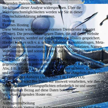
folgenden Datenschutzerklärung.
Sie können dieser Analyse widersprechen. Über die
Widerspruchsmöglichkeiten werden wir Sie in dieser
Datenschutzerklärung informieren.
Hosting
Externes Hosting
Diese Website wird bei einem externen Dienstleister gehostet
(Hoster). Die personenbezogenen Daten, die auf dieser Website
erfasst werden, werden auf den Servern des Hosters gespeichert.
Hierbei kann es sich v. a. um IP-Adressen, Kontaktanfragen, Meta-
und Kommunikationsdaten, Vertragsdaten, Kontaktdaten, Namen,
Websitezugriffe und sonstige Daten, die über eine Website generiert
werden, handeln.
Der Einsatz des Hosters erfolgt zum Zwecke der Vertragserfüllung
gegenüber unseren potenziellen und bestehenden Kunden (Art. 6
Abs. 1 lit. b DSGVO) und im Interesse einer sicheren, schnellen
und effizienten Bereitstellung unseres Online-Angebots durch einen
professionellen Anbieter (Art. 6 Abs. 1 lit. f DSGVO).
Unser Hoster wird Ihre Daten nur insoweit verarbeiten, wie dies zur
Erfüllung seiner Leistungspflichten erforderlich ist und unsere
Weisungen in Bezug auf diese Daten befolgen.
Wir setzen folgenden Hoster ein:
Strato
Auftragsverarbeitung
Es wurde ein Vertrag über Auftragsverarbeitung (AVV) mit dem