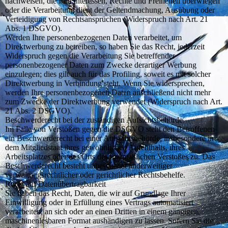
nachweisen, die Ihre Interessen, Rechte und Freiheiten überwiegen
oder die Verarbeitung dient der Geltendmachung, Ausübung oder
Verteidigung von Rechtsansprüchen (Widerspruch nach Art. 21
Abs. 1 DSGVO).
Werden Ihre personenbezogenen Daten verarbeitet, um
Direktwerbung zu betreiben, so haben Sie das Recht, jederzeit
Widerspruch gegen die Verarbeitung Sie betreffender
personenbezogener Daten zum Zwecke derartiger Werbung
einzulegen; dies gilt auch für das Profiling, soweit es mit solcher
Direktwerbung in Verbindung steht. Wenn Sie widersprechen,
werden Ihre personenbezogenen Daten anschließend nicht mehr
zum Zwecke der Direktwerbung verwendet (Widerspruch nach Art.
21 Abs. 2 DSGVO).
Beschwerderecht bei der zuständigen Aufsichtsbehörde
Im Falle von Verstößen gegen die DSGVO steht den Betroffenen
ein Beschwerderecht bei einer Aufsichtsbehörde, insbesondere in
dem Mitgliedstaat ihres gewöhnlichen Aufenthalts, ihres
Arbeitsplatzes oder des Orts des mutmaßlichen Verstoßes zu. Das
Beschwerderecht besteht unbeschadet anderweitiger
verwaltungsrechtlicher oder gerichtlicher Rechtsbehelfe.
Recht auf Datenübertragbarkeit
Sie haben das Recht, Daten, die wir auf Grundlage Ihrer
Einwilligung oder in Erfüllung eines Vertrags automatisiert
verarbeiten, an sich oder an einen Dritten in einem gängigen,
maschinenlesbaren Format aushändigen zu lassen. Sofern Sie die