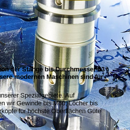
von der Stange bis Durchmesser 53
nsere modernen Maschinen sind für
unserer Spezialgebiete. Auf
n wir Gewinde bis M60, Löcher bis
köpfe für höchste Oberflächen Güte