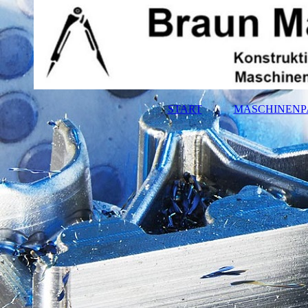
START
MASCHINENP