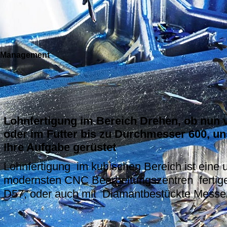
t Management
Lohnfertigung im Bereich Drehen, ob nun 
oder im Futter bis zu Durchmesser 600, u
Ihre Aufgabe gerüstet
Lohnfertigung im kubischen Bereich ist eine 
modernsten CNC Bearbeitungszentren fertige
D57, oder auch mit Diamantbestückte Messer